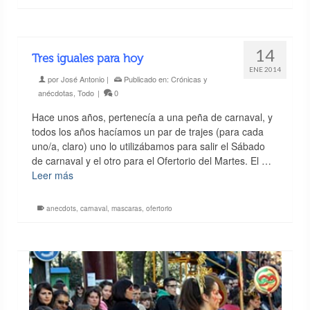
14
Tres iguales para hoy
ENE 2014
por
José Antonio
|
Publicado en:
Crónicas y
anécdotas
,
Todo
|
0
Hace unos años, pertenecía a una peña de carnaval, y
todos los años hacíamos un par de trajes (para cada
uno/a, claro) uno lo utilizábamos para salir el Sábado
de carnaval y el otro para el Ofertorio del Martes. El …
Leer más
anecdots
,
carnaval
,
mascaras
,
ofertorio