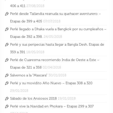
406 a 411
27/08/2018
Perlé desde Tailandia reanuda su quehacer aventurero –
Etapas de 399 a 405
07/07/2018
Perlé llegado a Dhaka vuela a Bangkok por su cumpleaños –
Etapas de 392 a 398.
24/05/2018
Perlé y sus peripecias hasta llegar a Bangla Desh. Etapas de
359 a 391
18/05/2018
Perlé de Cuaresma recorriendo India de Oeste a Este –
Etapas de 321 a 358
02/04/2018
Salvemos a la “Mascara”
30/01/2018
Perlé y su movidito Año Nuevo – Etapas 308 a 320
29/01/2018
Sábado de los Ansiosos 2018
19/01/2018
Perlé vive la Navidad en Phokara – Etapas 299 a 307