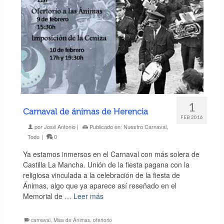
1
Carnaval de ánimas de Herencia
FEB 2016
por
José Antonio
|
Publicado en:
Nuestro Carnaval
,
Todo
|
0
Ya estamos inmersos en el Carnaval con más solera de
Castilla La Mancha. Unión de la fiesta pagana con la
religiosa vinculada a la celebración de la fiesta de
Ánimas, algo que ya aparece así reseñado en el
Memorial de …
Leer más
carnaval
,
Misa de Ánimas
,
ofertorio