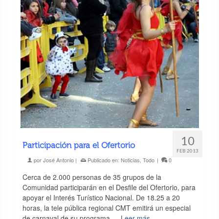
10
Participación para el Ofertorio
FEB 2013
por
José Antonio
|
Publicado en:
Noticias
,
Todo
|
0
Cerca de 2.000 personas de 35 grupos de la
Comunidad participarán en el Desfile del Ofertorio, para
apoyar el Interés Turístico Nacional. De 18.25 a 20
horas, la tele pública regional CMT emitirá un especial
de carnaval de su programa …
Leer más