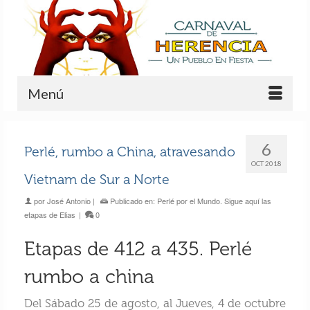
Menú
6
Perlé, rumbo a China, atravesando
OCT 2018
Vietnam de Sur a Norte
por
José Antonio
|
Publicado en:
Perlé por el Mundo. Sigue aquí las
etapas de Elias
|
0
Etapas de 412 a 435. Perlé
rumbo a china
Del Sábado 25 de agosto, al Jueves, 4 de octubre