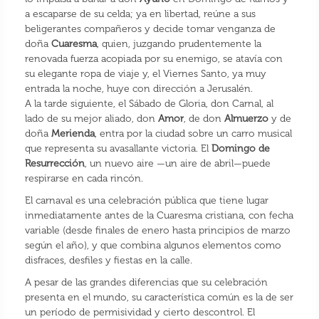
a escaparse de su celda; ya en libertad, reúne a sus
beligerantes compañeros y decide tomar venganza de
doña
Cuaresma
, quien, juzgando prudentemente la
renovada fuerza acopiada por su enemigo, se atavía con
su elegante ropa de viaje y, el Viernes Santo, ya muy
entrada la noche, huye con dirección a Jerusalén.
A la tarde siguiente, el Sábado de Gloria, don Carnal, al
lado de su mejor aliado, don
Amor
, de don
Almuerzo
y de
doña
Merienda
, entra por la ciudad sobre un carro musical
que representa su avasallante victoria. El
Domingo de
Resurrección
, un nuevo aire —un aire de abril—puede
respirarse en cada rincón.
El carnaval es una celebración pública que tiene lugar
inmediatamente antes de la Cuaresma cristiana, con fecha
variable (desde finales de enero hasta principios de marzo
según el año), y que combina algunos elementos como
disfraces, desfiles y fiestas en la calle.
A pesar de las grandes diferencias que su celebración
presenta en el mundo, su característica común es la de ser
un período de permisividad y cierto descontrol. El