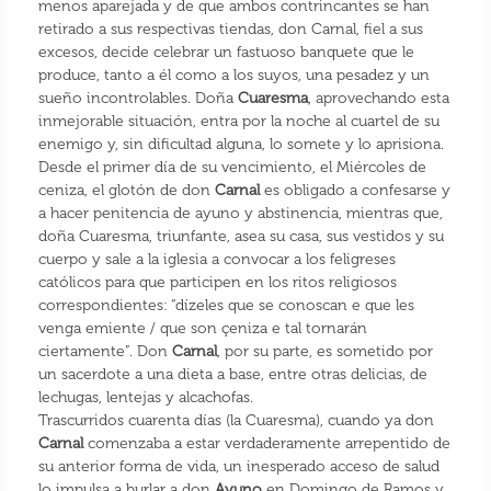
menos aparejada y de que ambos contrincantes se han
retirado a sus respectivas tiendas, don Carnal, fiel a sus
excesos, decide celebrar un fastuoso banquete que le
produce, tanto a él como a los suyos, una pesadez y un
sueño incontrolables. Doña
Cuaresma
, aprovechando esta
inmejorable situación, entra por la noche al cuartel de su
enemigo y, sin dificultad alguna, lo somete y lo aprisiona.
Desde el primer día de su vencimiento, el Miércoles de
ceniza, el glotón de don
Carnal
es obligado a confesarse y
a hacer penitencia de ayuno y abstinencia, mientras que,
doña Cuaresma, triunfante, asea su casa, sus vestidos y su
cuerpo y sale a la iglesia a convocar a los feligreses
católicos para que participen en los ritos religiosos
correspondientes: “dízeles que se conoscan e que les
venga emiente / que son çeniza e tal tornarán
ciertamente”. Don
Carnal
, por su parte, es sometido por
un sacerdote a una dieta a base, entre otras delicias, de
lechugas, lentejas y alcachofas.
Trascurridos cuarenta días (la Cuaresma), cuando ya don
Carnal
comenzaba a estar verdaderamente arrepentido de
su anterior forma de vida, un inesperado acceso de salud
lo impulsa a burlar a don
Ayuno
en Domingo de Ramos y