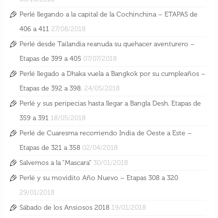
Perlé llegando a la capital de la Cochinchina – ETAPAS de
406 a 411
27/08/2018
Perlé desde Tailandia reanuda su quehacer aventurero –
Etapas de 399 a 405
07/07/2018
Perlé llegado a Dhaka vuela a Bangkok por su cumpleaños –
Etapas de 392 a 398.
24/05/2018
Perlé y sus peripecias hasta llegar a Bangla Desh. Etapas de
359 a 391
18/05/2018
Perlé de Cuaresma recorriendo India de Oeste a Este –
Etapas de 321 a 358
02/04/2018
Salvemos a la “Mascara”
30/01/2018
Perlé y su movidito Año Nuevo – Etapas 308 a 320
29/01/2018
Sábado de los Ansiosos 2018
19/01/2018