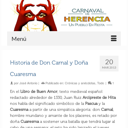
Menú
20
Historia de Don Carnal y Doña
MAR 2013
Cuaresma
por
José Antonio
|
Publicado en:
Crónicas y anécdotas
,
Todo
|
1
En el
Libro de Buen Amor
, texto medieval español
redactado alrededor de 1330, Juan Ruiz
Arcipreste de Hita
nos habla del significado simbólico de la
Pascua
y la
Cuaresma
a partir de una simpática alegoría: don
Carnal
,
hombre mundano y amante de los placeres, es retado por
doña
Cuaresma
a sostener una batalla que tendrá lugar al
cabo de una semana; el reto ha sido lanzado el jueves