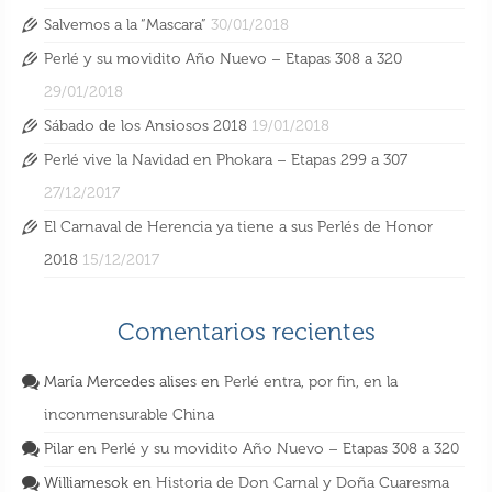
Salvemos a la “Mascara”
30/01/2018
Perlé y su movidito Año Nuevo – Etapas 308 a 320
29/01/2018
Sábado de los Ansiosos 2018
19/01/2018
Perlé vive la Navidad en Phokara – Etapas 299 a 307
27/12/2017
Perlé llegando a la capital de la Cochinchina
El Carnaval de Herencia ya tiene a sus Perlés de Honor
– ETAPAS de 406 a 411
2018
15/12/2017
27 Ago 2018
Comentarios recientes
María Mercedes alises
en
Perlé entra, por fin, en la
inconmensurable China
Pilar
en
Perlé y su movidito Año Nuevo – Etapas 308 a 320
Williamesok
en
Historia de Don Carnal y Doña Cuaresma