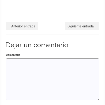
Anterior entrada
Siguiente entrada
Dejar un comentario
Comentario
Elías García-Escribano Tajuelo, nos desea
Feliz Navidad desde Gokarna – India
24 Dic 2018