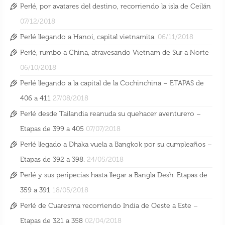
Perlé, por avatares del destino, recorriendo la isla de Ceilán
07/12/2018
Perlé llegando a Hanoi, capital vietnamita.
06/11/2018
Perlé, rumbo a China, atravesando Vietnam de Sur a Norte
06/10/2018
Perlé llegando a la capital de la Cochinchina – ETAPAS de
406 a 411
27/08/2018
Perlé desde Tailandia reanuda su quehacer aventurero –
Perlé, rumbo a China, atravesando Vietnam
Etapas de 399 a 405
07/07/2018
de Sur a Norte
Perlé llegado a Dhaka vuela a Bangkok por su cumpleaños –
6 Oct 2018
Etapas de 392 a 398.
24/05/2018
Perlé y sus peripecias hasta llegar a Bangla Desh. Etapas de
359 a 391
18/05/2018
Perlé de Cuaresma recorriendo India de Oeste a Este –
Etapas de 321 a 358
02/04/2018