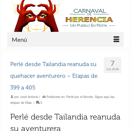
Menú
7
Perlé desde Tailandia reanuda su
JUL 2018
quehacer aventurero – Etapas de
399 a 405
por
José Antonio
|
Publicado en:
Perlé por el Mundo. Sigue aquí las
etapas de Elias
|
0
Perlé desde Tailandia reanuda
su aventurera