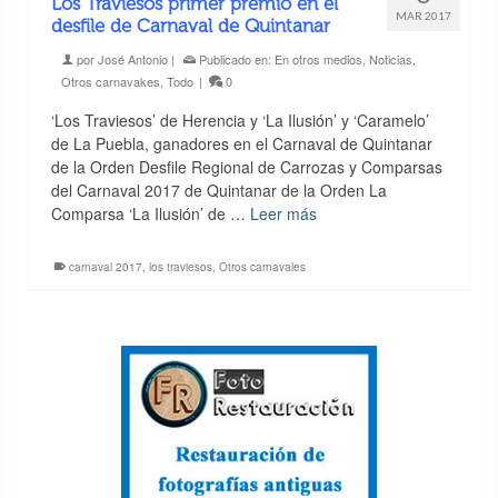
Los Traviesos primer premio en el
MAR 2017
desfile de Carnaval de Quintanar
por
José Antonio
|
Publicado en:
En otros medios
,
Noticias
,
Otros carnavakes
,
Todo
|
0
‘Los Traviesos’ de Herencia y ‘La Ilusión’ y ‘Caramelo’
de La Puebla, ganadores en el Carnaval de Quintanar
de la Orden Desfile Regional de Carrozas y Comparsas
del Carnaval 2017 de Quintanar de la Orden La
Comparsa ‘La Ilusión’ de …
Leer más
carnaval 2017
,
los traviesos
,
Otros carnavales