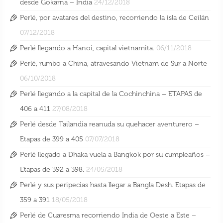
desde Gokarna – India
24/12/2018
Perlé, por avatares del destino, recorriendo la isla de Ceilán
07/12/2018
Perlé llegando a Hanoi, capital vietnamita.
06/11/2018
Perlé, rumbo a China, atravesando Vietnam de Sur a Norte
06/10/2018
Perlé llegando a la capital de la Cochinchina – ETAPAS de
406 a 411
27/08/2018
Perlé desde Tailandia reanuda su quehacer aventurero –
Etapas de 399 a 405
07/07/2018
Perlé llegado a Dhaka vuela a Bangkok por su cumpleaños –
Etapas de 392 a 398.
24/05/2018
Perlé y sus peripecias hasta llegar a Bangla Desh. Etapas de
359 a 391
18/05/2018
Perlé de Cuaresma recorriendo India de Oeste a Este –