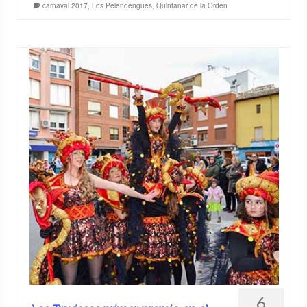
carnaval 2017
,
Los Pelendengues
,
Quintanar de la Orden
6