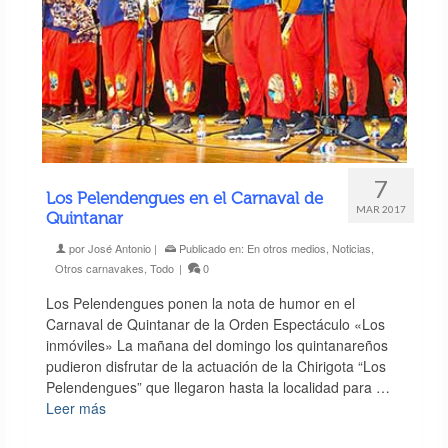
7
Los Pelendengues en el Carnaval de
MAR 2017
Quintanar
por
José Antonio
|
Publicado en:
En otros medios
,
Noticias
,
Otros carnavakes
,
Todo
|
0
Los Pelendengues ponen la nota de humor en el
Carnaval de Quintanar de la Orden Espectáculo «Los
inmóviles» La mañana del domingo los quintanareños
pudieron disfrutar de la actuación de la Chirigota “Los
Pelendengues” que llegaron hasta la localidad para …
Leer más