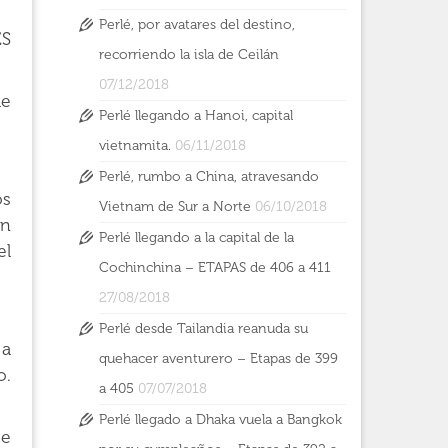
Perlé, por avatares del destino,
ÉS
recorriendo la isla de Ceilán
07/12/2018
de
Perlé llegando a Hanoi, capital
vietnamita.
06/11/2018
Perlé, rumbo a China, atravesando
os
Vietnam de Sur a Norte
06/10/2018
en
Perlé llegando a la capital de la
el
Cochinchina – ETAPAS de 406 a 411
27/08/2018
Perlé desde Tailandia reanuda su
 a
quehacer aventurero – Etapas de 399
o.
a 405
07/07/2018
Perlé llegado a Dhaka vuela a Bangkok
se