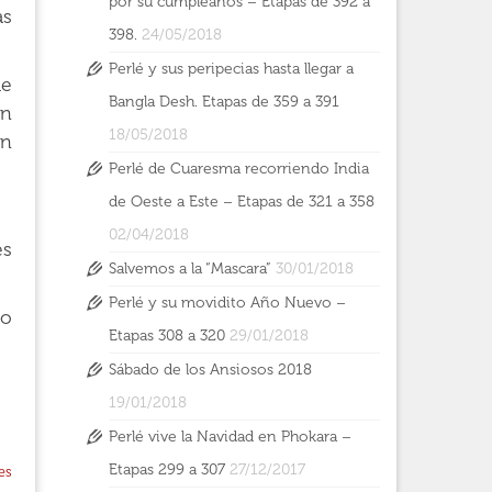
por su cumpleaños – Etapas de 392 a
as
398.
24/05/2018
Perlé y sus peripecias hasta llegar a
de
Bangla Desh. Etapas de 359 a 391
ón
18/05/2018
en
Perlé de Cuaresma recorriendo India
de Oeste a Este – Etapas de 321 a 358
02/04/2018
es
Salvemos a la “Mascara”
30/01/2018
Perlé y su movidito Año Nuevo –
lo
Etapas 308 a 320
29/01/2018
Sábado de los Ansiosos 2018
19/01/2018
Perlé vive la Navidad en Phokara –
Etapas 299 a 307
27/12/2017
es