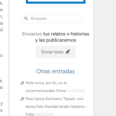
a,
as
n,
la
el
Envíanos
tus relatos o historias
y las publicaremos
Enviar texto
su
Otras entradas
a,
Perlé entra, por fin, en la
as
inconmensurable China
11/03/2019
Elías García-Escribano Tajuelo, nos
 y
desea Feliz Navidad desde Gokarna –
to
India
24/12/2018