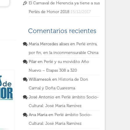
El Carnaval de Herencia ya tiene a sus
Perlés de Honor 2018
15/12/2017
Comentarios recientes
María Mercedes alises
en
Perlé entra,
por fin, en la inconmensurable China
Pilar
en
Perlé y su movidito Año
Nuevo – Etapas 308 a 320
Williamesok
en
Historia de Don
Carnal y Doña Cuaresma
José Antonio
en
Perlé ámbito Socio-
Cultural: José María Ramírez
Ana Maria
en
Perlé ámbito Socio-
Cultural: José María Ramírez