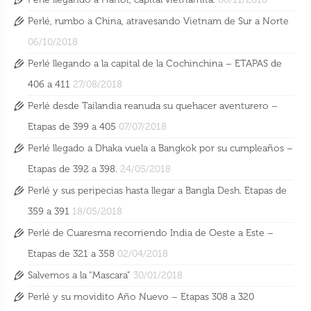
Perlé, rumbo a China, atravesando Vietnam de Sur a Norte
06/10/2018
Perlé llegando a la capital de la Cochinchina – ETAPAS de
406 a 411
27/08/2018
Perlé desde Tailandia reanuda su quehacer aventurero –
Etapas de 399 a 405
07/07/2018
Perlé llegado a Dhaka vuela a Bangkok por su cumpleaños –
Etapas de 392 a 398.
24/05/2018
Perlé y sus peripecias hasta llegar a Bangla Desh. Etapas de
359 a 391
18/05/2018
Perlé de Cuaresma recorriendo India de Oeste a Este –
Etapas de 321 a 358
02/04/2018
Salvemos a la “Mascara”
30/01/2018
Perlé y su movidito Año Nuevo – Etapas 308 a 320