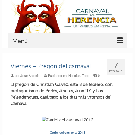
Menú
7
Viernes – Pregón del carnaval
FEB 2013
por
José Antonio
|
Publicado en:
Noticias
,
Todo
|
0
El pregón de Christian Gálvez, este 8 de febrero, con
protagonismo de Perlés, Jinetas, Juan “D” y Los
Pelendengues, dará paso a los días más intensos del
Carnaval
Cartel del carnaval 2013