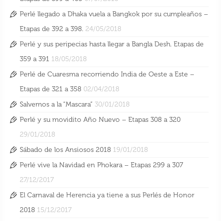
Perlé llegado a Dhaka vuela a Bangkok por su cumpleaños –
Etapas de 392 a 398.
24/05/2018
Perlé y sus peripecias hasta llegar a Bangla Desh. Etapas de
359 a 391
18/05/2018
Perlé de Cuaresma recorriendo India de Oeste a Este –
Etapas de 321 a 358
02/04/2018
Salvemos a la “Mascara”
30/01/2018
Perlé y su movidito Año Nuevo – Etapas 308 a 320
29/01/2018
Sábado de los Ansiosos 2018
19/01/2018
Perlé vive la Navidad en Phokara – Etapas 299 a 307
27/12/2017
El Carnaval de Herencia ya tiene a sus Perlés de Honor
2018
15/12/2017