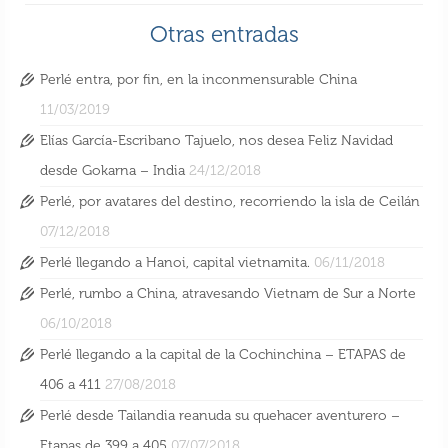
Otras entradas
Perlé entra, por fin, en la inconmensurable China
11/03/2019
Elías García-Escribano Tajuelo, nos desea Feliz Navidad
desde Gokarna – India
24/12/2018
Perlé, por avatares del destino, recorriendo la isla de Ceilán
07/12/2018
Perlé llegando a Hanoi, capital vietnamita.
06/11/2018
Perlé, rumbo a China, atravesando Vietnam de Sur a Norte
06/10/2018
Perlé llegando a la capital de la Cochinchina – ETAPAS de
406 a 411
27/08/2018
Perlé desde Tailandia reanuda su quehacer aventurero –
Etapas de 399 a 405
07/07/2018