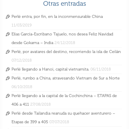
Otras entradas
Perlé entra, por fin, en la inconmensurable China
11/03/2019
Elías García-Escribano Tajuelo, nos desea Feliz Navidad
desde Gokarna – India
24/12/2018
Perlé, por avatares del destino, recorriendo la isla de Ceilán
07/12/2018
Perlé llegando a Hanoi, capital vietnamita.
06/11/2018
Perlé, rumbo a China, atravesando Vietnam de Sur a Norte
06/10/2018
Perlé llegando a la capital de la Cochinchina – ETAPAS de
406 a 411
27/08/2018
Perlé desde Tailandia reanuda su quehacer aventurero –
Etapas de 399 a 405
07/07/2018