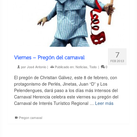
7
Viernes – Pregón del carnaval
FEB 2013
por
José Antonio
|
Publicado en:
Noticias
,
Todo
|
0
El pregón de Christian Gálvez, este 8 de febrero, con
protagonismo de Perlés, Jinetas, Juan “D” y Los
Pelendengues, dará paso a los días más intensos del
Carnaval Herencia celebra este viernes su pregón del
Carnaval de Interés Turístico Regional …
Leer más
Pregon carnaval