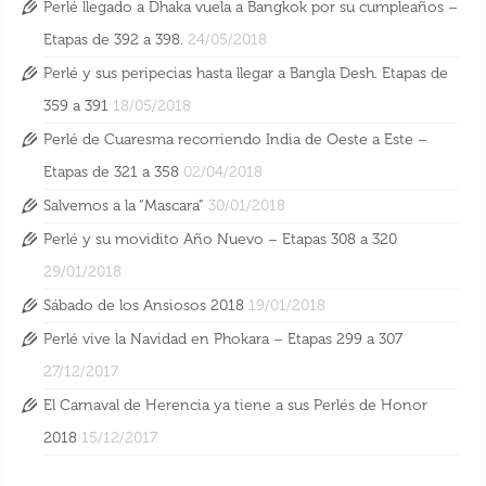
Perlé llegado a Dhaka vuela a Bangkok por su cumpleaños –
Etapas de 392 a 398.
24/05/2018
Perlé y sus peripecias hasta llegar a Bangla Desh. Etapas de
359 a 391
18/05/2018
Perlé de Cuaresma recorriendo India de Oeste a Este –
Etapas de 321 a 358
02/04/2018
Salvemos a la “Mascara”
30/01/2018
Perlé y su movidito Año Nuevo – Etapas 308 a 320
29/01/2018
Sábado de los Ansiosos 2018
19/01/2018
Perlé vive la Navidad en Phokara – Etapas 299 a 307
27/12/2017
El Carnaval de Herencia ya tiene a sus Perlés de Honor
2018
15/12/2017