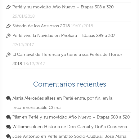
Perlé y su movidito Año Nuevo – Etapas 308 a 320
29/01/2018
Sábado de los Ansiosos 2018
19/01/2018
Perlé vive la Navidad en Phokara – Etapas 299 a 307
27/12/2017
El Carnaval de Herencia ya tiene a sus Perlés de Honor
2018
15/12/2017
Comentarios recientes
María Mercedes alises
en
Perlé entra, por fin, en la
inconmensurable China
Pilar
en
Perlé y su movidito Año Nuevo – Etapas 308 a 320
Williamesok
en
Historia de Don Carnal y Doña Cuaresma
José Antonio
en
Perlé ámbito Socio-Cultural: José María