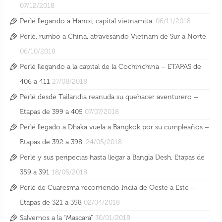
07/12/2018
Perlé llegando a Hanoi, capital vietnamita.
06/11/2018
Perlé, rumbo a China, atravesando Vietnam de Sur a Norte
06/10/2018
Perlé llegando a la capital de la Cochinchina – ETAPAS de
406 a 411
27/08/2018
Perlé desde Tailandia reanuda su quehacer aventurero –
Etapas de 399 a 405
07/07/2018
Perlé llegado a Dhaka vuela a Bangkok por su cumpleaños –
Etapas de 392 a 398.
24/05/2018
Perlé y sus peripecias hasta llegar a Bangla Desh. Etapas de
359 a 391
18/05/2018
Perlé de Cuaresma recorriendo India de Oeste a Este –
Etapas de 321 a 358
02/04/2018
Salvemos a la “Mascara”
30/01/2018