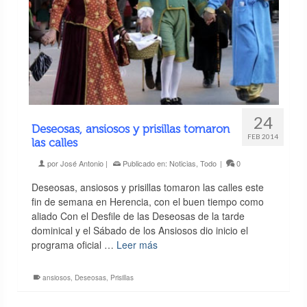
24
Deseosas, ansiosos y prisillas tomaron
FEB 2014
las calles
por
José Antonio
|
Publicado en:
Noticias
,
Todo
|
0
Deseosas, ansiosos y prisillas tomaron las calles este
fin de semana en Herencia, con el buen tiempo como
aliado Con el Desfile de las Deseosas de la tarde
dominical y el Sábado de los Ansiosos dio inicio el
programa oficial …
Leer más
ansiosos
,
Deseosas
,
Prisillas