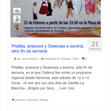
21
Prisillas, ansiosos y Deseosas a escena,
FEB 2014
este fin de semana
por
José Antonio
|
Publicado en:
Noticias
,
Todo
|
0
Prisillas, ansiosos y Deseosas a escena, este fin de
semana, en el que Cadena Ser emite un programa
regional desde Herencia, este sábado de 12 a 14
horas. «A vivir que son dos días de Castilla-La
Mancha», dirigido por Sara …
Leer más
ansiosos
,
Deseosas
,
Prisillas