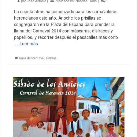
por
José Antonio
|
Publicado en:
Noticias
,
Todo
|
0
La cuenta atrás ha comenzado para los carnavaleros
herencianos este año. Anoche los prisillas se
congregaron en la Plaza de España para prender la
llama del Carnaval 2014 con máscaras, disfraces y
papelillos, y recorrer después el pasacalles más corto
…
Leer más
llama del carnaval
,
Prisillas