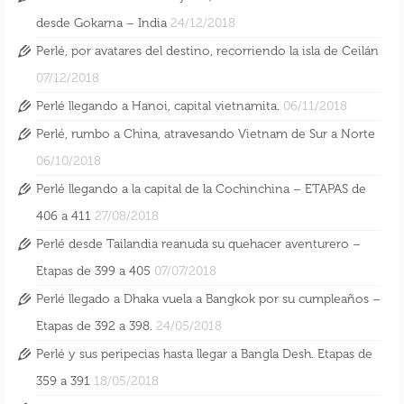
desde Gokarna – India
24/12/2018
Perlé, por avatares del destino, recorriendo la isla de Ceilán
07/12/2018
Perlé llegando a Hanoi, capital vietnamita.
06/11/2018
Perlé, rumbo a China, atravesando Vietnam de Sur a Norte
06/10/2018
Perlé llegando a la capital de la Cochinchina – ETAPAS de
406 a 411
27/08/2018
Perlé desde Tailandia reanuda su quehacer aventurero –
Etapas de 399 a 405
07/07/2018
Perlé llegado a Dhaka vuela a Bangkok por su cumpleaños –
Etapas de 392 a 398.
24/05/2018
Perlé y sus peripecias hasta llegar a Bangla Desh. Etapas de
359 a 391
18/05/2018