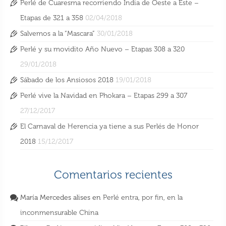
Perlé de Cuaresma recorriendo India de Oeste a Este –
Etapas de 321 a 358
02/04/2018
Salvemos a la “Mascara”
30/01/2018
Perlé y su movidito Año Nuevo – Etapas 308 a 320
29/01/2018
Sábado de los Ansiosos 2018
19/01/2018
Perlé vive la Navidad en Phokara – Etapas 299 a 307
27/12/2017
El Carnaval de Herencia ya tiene a sus Perlés de Honor
2018
15/12/2017
Comentarios recientes
María Mercedes alises
en
Perlé entra, por fin, en la
inconmensurable China