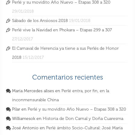
Perlé y su movidito Año Nuevo – Etapas 308 a 320
29/01/2018
Sábado de los Ansiosos 2018
19/01/2018
Perlé vive la Navidad en Phokara – Etapas 299 a 307
27/12/2017
El Carnaval de Herencia ya tiene a sus Perlés de Honor
2018
15/12/2017
Comentarios recientes
María Mercedes alises
en
Perlé entra, por fin, en la
inconmensurable China
Pilar
en
Perlé y su movidito Año Nuevo – Etapas 308 a 320
Williamesok
en
Historia de Don Carnal y Doña Cuaresma
José Antonio
en
Perlé ámbito Socio-Cultural: José María