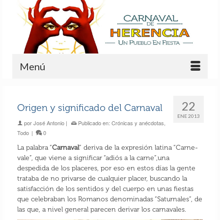
Menú
22
Origen y significado del Carnaval
ENE 2013
por
José Antonio
|
Publicado en:
Crónicas y anécdotas
,
Todo
|
0
La palabra “
Carnaval
” deriva de la expresión latina “Carne-
vale”, que viene a significar “adiós a la carne”,una
despedida de los placeres, por eso en estos días la gente
trataba de no privarse de cualquier placer, buscando la
satisfacción de los sentidos y del cuerpo en unas fiestas
que celebraban los Romanos denominadas “Saturnales”, de
las que, a nivel general parecen derivar los carnavales.