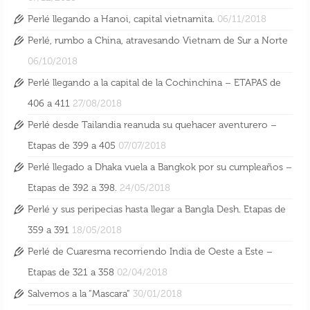
Perlé llegando a Hanoi, capital vietnamita.
06/11/2018
Perlé, rumbo a China, atravesando Vietnam de Sur a Norte
06/10/2018
Perlé llegando a la capital de la Cochinchina – ETAPAS de
406 a 411
27/08/2018
Perlé desde Tailandia reanuda su quehacer aventurero –
Etapas de 399 a 405
07/07/2018
Perlé llegado a Dhaka vuela a Bangkok por su cumpleaños –
Etapas de 392 a 398.
24/05/2018
Perlé y sus peripecias hasta llegar a Bangla Desh. Etapas de
359 a 391
18/05/2018
Perlé de Cuaresma recorriendo India de Oeste a Este –
Etapas de 321 a 358
02/04/2018
Salvemos a la “Mascara”
30/01/2018