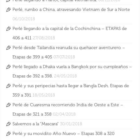
Perlé, rumbo a China, atravesando Vietnam de Sur a Norte
06/10/2018
Perlé llegando a la capital de la Cochinchina – ETAPAS de
406 a 411
27/08/2018
Perlé desde Tailandia reanuda su quehacer aventurero –
Etapas de 399 a 405
07/07/2018
Perlé llegado a Dhaka vuela a Bangkok por su cumpleaños –
Etapas de 392 a 398.
24/05/2018
Perlé y sus peripecias hasta llegar a Bangla Desh. Etapas de
359 a 391
18/05/2018
Perlé de Cuaresma recorriendo India de Oeste a Este –
Etapas de 321 a 358
02/04/2018
Salvemos a la “Mascara”
30/01/2018
Perlé y su movidito Año Nuevo – Etapas 308 a 320