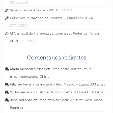
29/01/2018
Sábado de los Ansiosos 2018
19/01/2018
Perlé vive la Navidad en Phokara – Etapas 299 a 307
27/12/2017
El Carnaval de Herencia ya tiene a sus Perlés de Honor
2018
15/12/2017
Comentarios recientes
María Mercedes alises
en
Perlé entra, por fin, en la
inconmensurable China
Pilar
en
Perlé y su movidito Año Nuevo – Etapas 308 a 320
Williamesok
en
Historia de Don Carnal y Doña Cuaresma
José Antonio
en
Perlé ámbito Socio-Cultural: José María
Ramírez