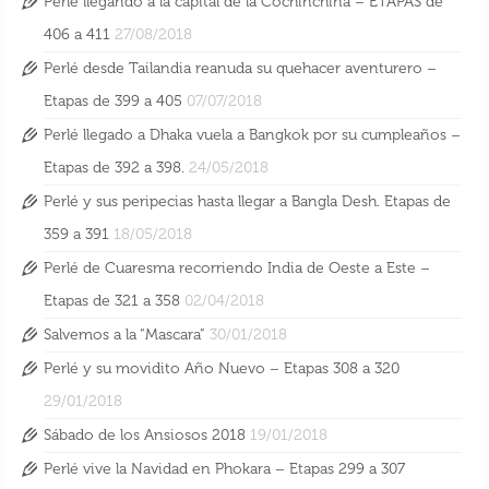
Perlé llegando a la capital de la Cochinchina – ETAPAS de
406 a 411
27/08/2018
Perlé desde Tailandia reanuda su quehacer aventurero –
Etapas de 399 a 405
07/07/2018
Perlé llegado a Dhaka vuela a Bangkok por su cumpleaños –
Etapas de 392 a 398.
24/05/2018
Perlé y sus peripecias hasta llegar a Bangla Desh. Etapas de
359 a 391
18/05/2018
Perlé de Cuaresma recorriendo India de Oeste a Este –
Etapas de 321 a 358
02/04/2018
Salvemos a la “Mascara”
30/01/2018
Perlé y su movidito Año Nuevo – Etapas 308 a 320
29/01/2018
Sábado de los Ansiosos 2018
19/01/2018
Perlé vive la Navidad en Phokara – Etapas 299 a 307