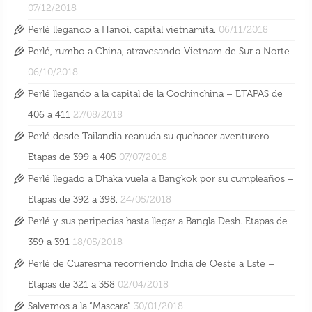
07/12/2018
Perlé llegando a Hanoi, capital vietnamita.
06/11/2018
Perlé, rumbo a China, atravesando Vietnam de Sur a Norte
06/10/2018
Perlé llegando a la capital de la Cochinchina – ETAPAS de
406 a 411
27/08/2018
Perlé desde Tailandia reanuda su quehacer aventurero –
Etapas de 399 a 405
07/07/2018
Perlé llegado a Dhaka vuela a Bangkok por su cumpleaños –
Etapas de 392 a 398.
24/05/2018
Perlé y sus peripecias hasta llegar a Bangla Desh. Etapas de
359 a 391
18/05/2018
Perlé de Cuaresma recorriendo India de Oeste a Este –
Etapas de 321 a 358
02/04/2018
Salvemos a la “Mascara”
30/01/2018