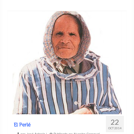
22
El Perlé
OCT 2014
por
José Antonio
|
Publicado en:
Nuestro Carnaval
,