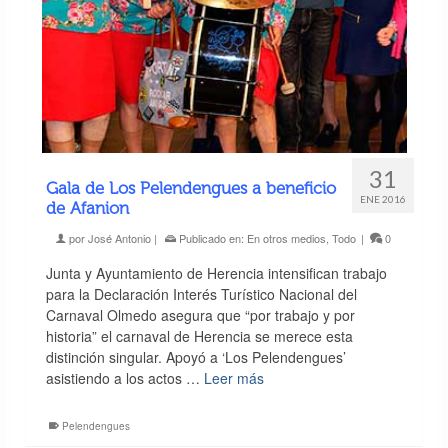
31
Gala de Los Pelendengues a beneficio
ENE 2016
de Afanion
por
José Antonio
|
Publicado en:
En otros medios
,
Todo
|
0
Junta y Ayuntamiento de Herencia intensifican trabajo
para la Declaración Interés Turístico Nacional del
Carnaval Olmedo asegura que “por trabajo y por
historia” el carnaval de Herencia se merece esta
distinción singular. Apoyó a ‘Los Pelendengues’
asistiendo a los actos …
Leer más
Pelendengues