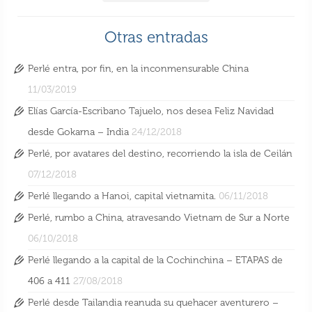
Otras entradas
Perlé entra, por fin, en la inconmensurable China
11/03/2019
Elías García-Escribano Tajuelo, nos desea Feliz Navidad
desde Gokarna – India
24/12/2018
Perlé, por avatares del destino, recorriendo la isla de Ceilán
07/12/2018
Perlé llegando a Hanoi, capital vietnamita.
06/11/2018
Perlé, rumbo a China, atravesando Vietnam de Sur a Norte
06/10/2018
Perlé llegando a la capital de la Cochinchina – ETAPAS de
406 a 411
27/08/2018
Perlé desde Tailandia reanuda su quehacer aventurero –