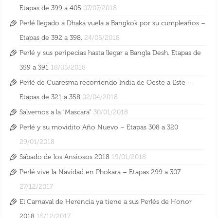
Etapas de 399 a 405
07/07/2018
Perlé llegado a Dhaka vuela a Bangkok por su cumpleaños –
Etapas de 392 a 398.
24/05/2018
Perlé y sus peripecias hasta llegar a Bangla Desh. Etapas de
359 a 391
18/05/2018
Perlé de Cuaresma recorriendo India de Oeste a Este –
Etapas de 321 a 358
02/04/2018
Salvemos a la “Mascara”
30/01/2018
Perlé y su movidito Año Nuevo – Etapas 308 a 320
29/01/2018
Sábado de los Ansiosos 2018
19/01/2018
Perlé vive la Navidad en Phokara – Etapas 299 a 307
27/12/2017
El Carnaval de Herencia ya tiene a sus Perlés de Honor
2018
15/12/2017