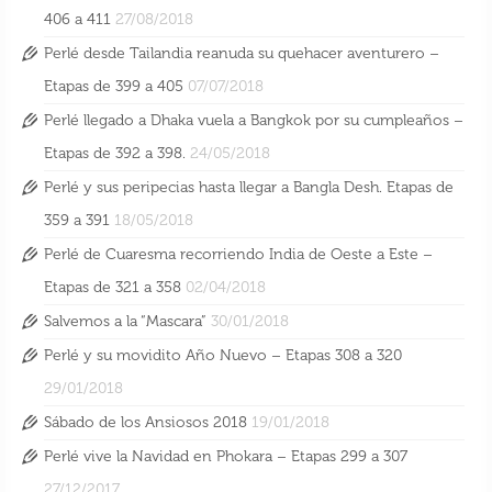
406 a 411
27/08/2018
Perlé desde Tailandia reanuda su quehacer aventurero –
Etapas de 399 a 405
07/07/2018
Perlé llegado a Dhaka vuela a Bangkok por su cumpleaños –
Etapas de 392 a 398.
24/05/2018
Perlé y sus peripecias hasta llegar a Bangla Desh. Etapas de
359 a 391
18/05/2018
Perlé de Cuaresma recorriendo India de Oeste a Este –
Etapas de 321 a 358
02/04/2018
Salvemos a la “Mascara”
30/01/2018
Perlé y su movidito Año Nuevo – Etapas 308 a 320
29/01/2018
Sábado de los Ansiosos 2018
19/01/2018
Perlé vive la Navidad en Phokara – Etapas 299 a 307
27/12/2017