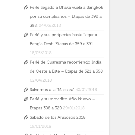
Perlé llegado a Dhaka vuela a Bangkok
por su cumpleaños – Etapas de 392 a
398.
24/05/2018
Perlé y sus peripecias hasta llegar a
Bangla Desh. Etapas de 359 a 391
18/05/2018
Perlé de Cuaresma recorriendo India
de Oeste a Este – Etapas de 321 a 358
02/04/2018
Salvemos a la “Mascara”
30/01/2018
Perlé y su movidito Año Nuevo –
Etapas 308 a 320
29/01/2018
Sábado de los Ansiosos 2018
19/01/2018