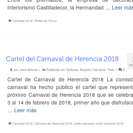
interiorismo Castilladecor, la Hermandad …
Leer má
Carnaval 2018
,
Perlés de Honor
Cartel del Carnaval de Herencia 2018
NO
por
José Antonio
|
Publicado en:
Noticias
,
Nuestro Carnaval
,
Todo
|
0
Cartel de Carnaval de Herencia 2018 La comisi
carnaval ha hecho público el cartel que represent
próximo Carnaval de Herencia 2018 que se celebra
3 al 14 de febrero de 2018, primer año que disfrutara
…
Leer más
Carnaval 2018
,
Carnaval de Herencia 2018
,
cartel carnaval
,
cartel carnaval 2018