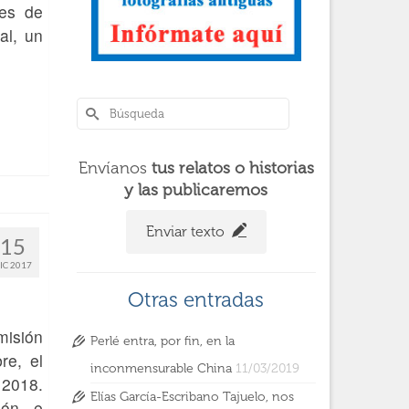
mes de
al, un
Envíanos
tus relatos o historias
y las publicaremos
Enviar texto
15
IC 2017
Otras entradas
misión
Perlé entra, por fin, en la
re, el
inconmensurable China
11/03/2019
 2018.
Elías García-Escribano Tajuelo, nos
ión e