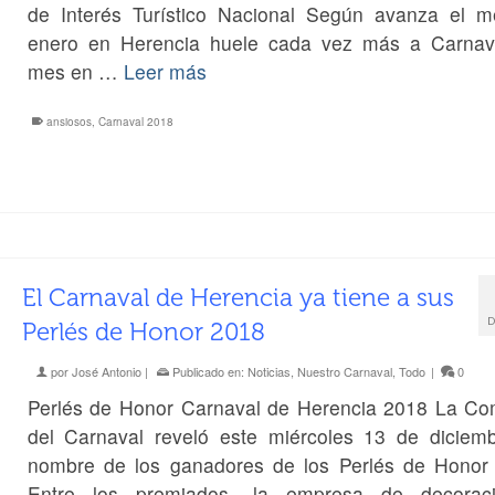
de Interés Turístico Nacional Según avanza el 
enero en Herencia huele cada vez más a Carnav
mes en …
Leer más
ansiosos
,
Carnaval 2018
El Carnaval de Herencia ya tiene a sus
D
Perlés de Honor 2018
por
José Antonio
|
Publicado en:
Noticias
,
Nuestro Carnaval
,
Todo
|
0
Perlés de Honor Carnaval de Herencia 2018 La Co
del Carnaval reveló este miércoles 13 de diciemb
nombre de los ganadores de los Perlés de Honor
Entre los premiados, la empresa de decorac