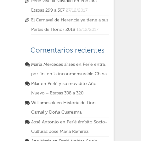
Perlé vive la Navidad en Phokara –
Etapas 299 a 307
27/12/2017
El Carnaval de Herencia ya tiene a sus
Perlés de Honor 2018
15/12/2017
Comentarios recientes
María Mercedes alises
en
Perlé entra,
por fin, en la inconmensurable China
Pilar
en
Perlé y su movidito Año
Nuevo – Etapas 308 a 320
Williamesok
en
Historia de Don
Carnal y Doña Cuaresma
José Antonio
en
Perlé ámbito Socio-
Cultural: José María Ramírez