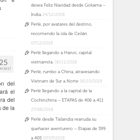
desea Feliz Navidad desde Gokarna –
s
India
24/12/2018
Perlé, por avatares del destino,
recorriendo la isla de Ceilán
07/12/2018
Perlé llegando a Hanoi, capital
25
vietnamita.
06/11/2018
V 2017
Perlé, rumbo a China, atravesando
Vietnam de Sur a Norte
06/10/2018
ón del
ará el
Perlé llegando a la capital de la
ra del
Cochinchina – ETAPAS de 406 a 411
 de la
27/08/2018
Perlé desde Tailandia reanuda su
quehacer aventurero – Etapas de 399
a 405
07/07/2018