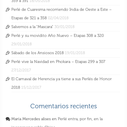
359 a 391
18/05/2018
Perlé de Cuaresma recorriendo India de Oeste a Este –
Etapas de 321 a 358
02/04/2018
Salvemos a la “Mascara”
30/01/2018
Perlé y su movidito Año Nuevo – Etapas 308 a 320
29/01/2018
Sábado de los Ansiosos 2018
19/01/2018
Perlé vive la Navidad en Phokara – Etapas 299 a 307
27/12/2017
El Carnaval de Herencia ya tiene a sus Perlés de Honor
2018
15/12/2017
Comentarios recientes
María Mercedes alises
en
Perlé entra, por fin, en la