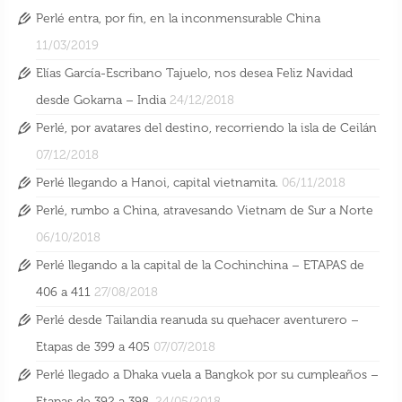
Perlé entra, por fin, en la inconmensurable China
11/03/2019
Elías García-Escribano Tajuelo, nos desea Feliz Navidad
desde Gokarna – India
24/12/2018
Perlé, por avatares del destino, recorriendo la isla de Ceilán
07/12/2018
Perlé llegando a Hanoi, capital vietnamita.
06/11/2018
Perlé, rumbo a China, atravesando Vietnam de Sur a Norte
06/10/2018
Perlé llegando a la capital de la Cochinchina – ETAPAS de
406 a 411
27/08/2018
Perlé desde Tailandia reanuda su quehacer aventurero –
Perlé, rumbo a China, atravesando Vietnam
Etapas de 399 a 405
07/07/2018
de Sur a Norte
Perlé llegado a Dhaka vuela a Bangkok por su cumpleaños –
6 Oct 2018
Etapas de 392 a 398.
24/05/2018