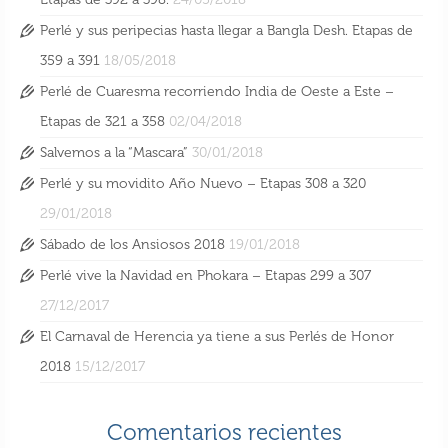
Perlé y sus peripecias hasta llegar a Bangla Desh. Etapas de
359 a 391
18/05/2018
Perlé de Cuaresma recorriendo India de Oeste a Este –
Etapas de 321 a 358
02/04/2018
Salvemos a la “Mascara”
30/01/2018
Perlé y su movidito Año Nuevo – Etapas 308 a 320
29/01/2018
Sábado de los Ansiosos 2018
19/01/2018
Perlé vive la Navidad en Phokara – Etapas 299 a 307
27/12/2017
Perlé llegando a la capital de la Cochinchina
El Carnaval de Herencia ya tiene a sus Perlés de Honor
– ETAPAS de 406 a 411
2018
15/12/2017
27 Ago 2018
Comentarios recientes