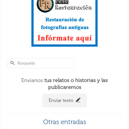
Perlé, por avatares del destino, recorriendo
la isla de Ceilán
7 Dic 2018
Envíanos
tus relatos o historias y las
publicaremos
Enviar texto
Perlé llegando a Hanoi, capital vietnamita.
Otras entradas
6 Nov 2018