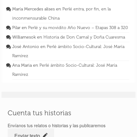
María Mercedes alises
en
Perlé entra, por fin, en la
inconmensurable China
Pilar
en
Perlé y su movidito Año Nuevo – Etapas 308 a 320
Williamesok
en
Historia de Don Carnal y Doña Cuaresma
José Antonio
en
Perlé ámbito Socio-Cultural: José María
Ramírez
Ana Maria
en
Perlé ámbito Socio-Cultural: José María
Ramírez
Perlé desde Tailandia reanuda su quehacer
aventurero – Etapas de 399 a 405
7 Jul 2018
Cuenta tus historias
Envíanos tus relatos o historias y las publicaremos
Enviar texto