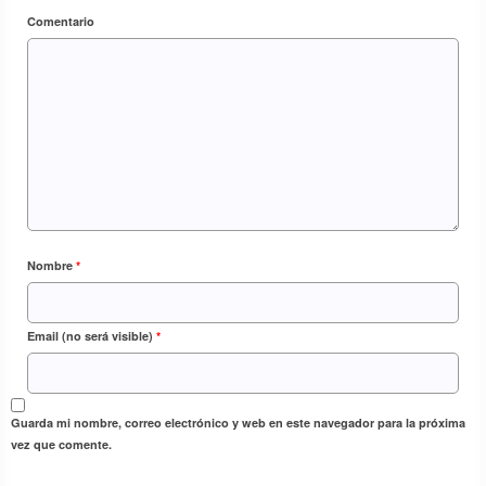
Comentario
Elías García-Escribano Tajuelo, nos desea
Feliz Navidad desde Gokarna – India
24 Dic 2018
Nombre
*
Email (no será visible)
*
Guarda mi nombre, correo electrónico y web en este navegador para la próxima
vez que comente.