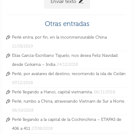
Enviar texto
Perlé llegando a Hanoi, capital vietnamita.
Otras entradas
6 Nov 2018
Perlé entra, por fin, en la inconmensurable China
11/03/2019
Elías García-Escribano Tajuelo, nos desea Feliz Navidad
desde Gokarna – India
24/12/2018
Perlé, por avatares del destino, recorriendo la isla de Ceilán
07/12/2018
Perlé llegando a Hanoi, capital vietnamita.
06/11/2018
Perlé, rumbo a China, atravesando Vietnam de Sur a Norte
06/10/2018
Perlé llegando a la capital de la Cochinchina – ETAPAS de
406 a 411
27/08/2018