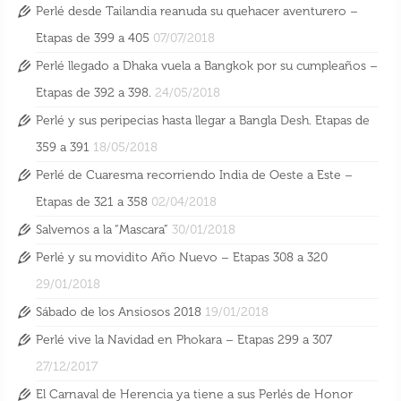
Perlé desde Tailandia reanuda su quehacer aventurero –
Perlé, rumbo a China, atravesando Vietnam
Etapas de 399 a 405
07/07/2018
de Sur a Norte
Perlé llegado a Dhaka vuela a Bangkok por su cumpleaños –
6 Oct 2018
Etapas de 392 a 398.
24/05/2018
Perlé y sus peripecias hasta llegar a Bangla Desh. Etapas de
359 a 391
18/05/2018
Perlé de Cuaresma recorriendo India de Oeste a Este –
Etapas de 321 a 358
02/04/2018
Salvemos a la “Mascara”
30/01/2018
Perlé y su movidito Año Nuevo – Etapas 308 a 320
29/01/2018
Sábado de los Ansiosos 2018
19/01/2018
Perlé vive la Navidad en Phokara – Etapas 299 a 307
27/12/2017
Perlé llegando a la capital de la Cochinchina
El Carnaval de Herencia ya tiene a sus Perlés de Honor