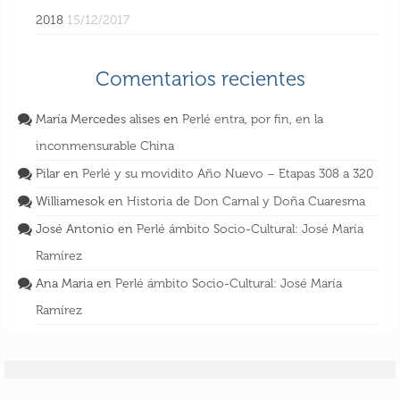
– ETAPAS de 406 a 411
2018
15/12/2017
27 Ago 2018
Comentarios recientes
María Mercedes alises
en
Perlé entra, por fin, en la
inconmensurable China
Pilar
en
Perlé y su movidito Año Nuevo – Etapas 308 a 320
Williamesok
en
Historia de Don Carnal y Doña Cuaresma
José Antonio
en
Perlé ámbito Socio-Cultural: José María
Ramírez
Ana Maria
en
Perlé ámbito Socio-Cultural: José María
Ramírez
Perlé desde Tailandia reanuda su quehacer
aventurero – Etapas de 399 a 405