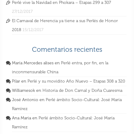
Perlé vive la Navidad en Phokara – Etapas 299 a 307
27/12/2017
Perlé llegando a la capital de la Cochinchina
El Carnaval de Herencia ya tiene a sus Perlés de Honor
– ETAPAS de 406 a 411
2018
15/12/2017
27 Ago 2018
Comentarios recientes
María Mercedes alises
en
Perlé entra, por fin, en la
inconmensurable China
Pilar
en
Perlé y su movidito Año Nuevo – Etapas 308 a 320
Williamesok
en
Historia de Don Carnal y Doña Cuaresma
José Antonio
en
Perlé ámbito Socio-Cultural: José María
Ramírez
Ana Maria
en
Perlé ámbito Socio-Cultural: José María
Ramírez