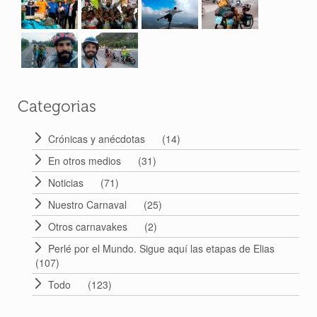
su cumpleaños – Etapas de 392 a 398.
24 May 2018
Categorias
Crónicas y anécdotas
(14)
En otros medios
(31)
Noticias
(71)
Nuestro Carnaval
(25)
Otros carnavakes
(2)
Perlé por el Mundo. Sigue aquí las etapas de Elias
(107)
Todo
(123)