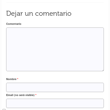
Dejar un comentario
Comentario
Elías García-Escribano Tajuelo, nos desea
Feliz Navidad desde Gokarna – India
24 Dic 2018
Nombre
*
Email (no será visible)
*