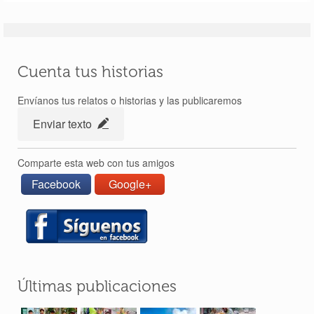
Perlé desde Tailandia reanuda su quehacer
aventurero – Etapas de 399 a 405
7 Jul 2018
Cuenta tus historias
Envíanos tus relatos o historias y las publicaremos
Enviar texto
Comparte esta web con tus amigos
Facebook
Google+
Últimas publicaciones
Perlé llegado a Dhaka vuela a Bangkok por