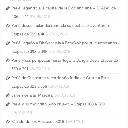
Perlé llegando a la capital de la Cochinchina – ETAPAS de
406 a 411
27/08/2018
Perlé desde Tailandia reanuda su quehacer aventurero –
Perlé, rumbo a China, atravesando Vietnam
Etapas de 399 a 405
07/07/2018
de Sur a Norte
Perlé llegado a Dhaka vuela a Bangkok por su cumpleaños –
6 Oct 2018
Etapas de 392 a 398.
24/05/2018
Perlé y sus peripecias hasta llegar a Bangla Desh. Etapas de
359 a 391
18/05/2018
Perlé de Cuaresma recorriendo India de Oeste a Este –
Etapas de 321 a 358
02/04/2018
Salvemos a la “Mascara”
30/01/2018
Perlé y su movidito Año Nuevo – Etapas 308 a 320
29/01/2018
Sábado de los Ansiosos 2018
19/01/2018