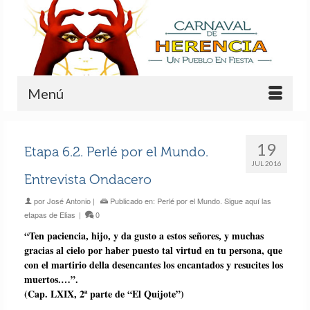
Menú
19
Etapa 6.2. Perlé por el Mundo.
JUL 2016
Entrevista Ondacero
por
José Antonio
|
Publicado en:
Perlé por el Mundo. Sigue aquí las
etapas de Elias
|
0
“Ten paciencia, hijo, y da gusto a estos señores, y muchas
gracias al cielo por haber puesto tal virtud en tu persona, que
con el martirio della desencantes los encantados y resucites los
muertos.…”.
(Cap. LXIX, 2ª parte de “El Quijote”)