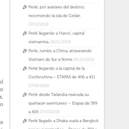
Perlé, por avatares del destino,
recorriendo la isla de Ceilán
07/12/2018
Perlé llegando a Hanoi, capital
vietnamita.
06/11/2018
Perlé, rumbo a China, atravesando
Vietnam de Sur a Norte
06/10/2018
Perlé llegando a la capital de la
Cochinchina – ETAPAS de 406 a 411
el
27/08/2018
do
Perlé desde Tailandia reanuda su
s,
quehacer aventurero – Etapas de 399
vo
a 405
07/07/2018
Perlé llegado a Dhaka vuela a Bangkok
us