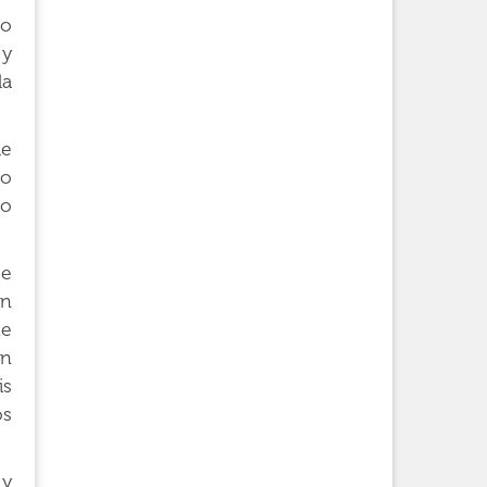
io
 y
la
de
so
go
se
on
te
ón
is
os
 y