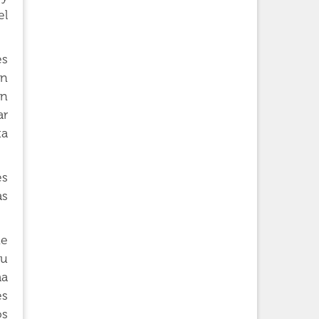
el
es
en
an
ar
ta
es
as
ne
tu
ma
es
os