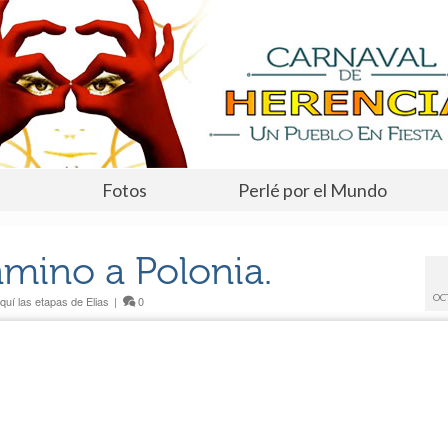
Fotos
Perlé por el Mundo
amino a Polonia.
OC
quí las etapas de Elias
|
0