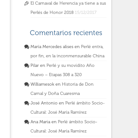
El Carnaval de Herencia ya tiene a sus
Perlés de Honor 2018
15/12/2017
Comentarios recientes
María Mercedes alises
en
Perlé entra,
por fin, en la inconmensurable China
Pilar
en
Perlé y su movidito Año
Nuevo – Etapas 308 a 320
Williamesok
en
Historia de Don
Carnal y Doña Cuaresma
José Antonio
en
Perlé ámbito Socio-
Cultural: José María Ramírez
Ana Maria
en
Perlé ámbito Socio-
Cultural: José María Ramírez