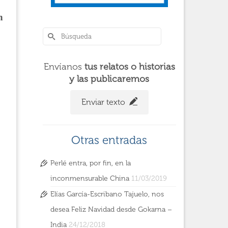
n
Envíanos
tus relatos o historias
y las publicaremos
Enviar texto
Otras entradas
Perlé entra, por fin, en la
inconmensurable China
11/03/2019
Elías García-Escribano Tajuelo, nos
desea Feliz Navidad desde Gokarna –
India
24/12/2018