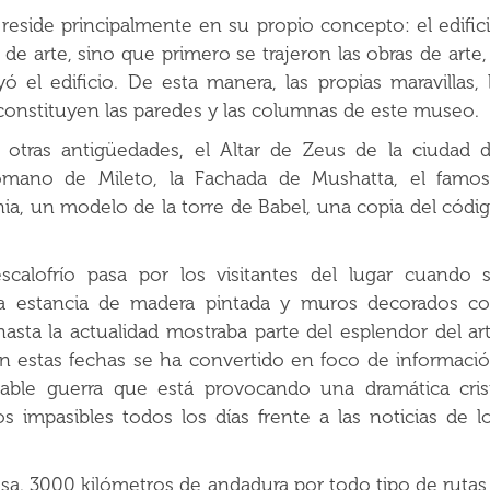
reside principalmente en su propio concepto: el edific
de arte, sino que primero se trajeron las obras de arte,
 el edificio. De esta manera, las propias maravillas, 
 constituyen las paredes y las columnas de este museo.
 otras antigüedades, el Altar de Zeus de la ciudad 
omano de Mileto, la Fachada de Mushatta, el famo
onia, un modelo de la torre de Babel, una copia del códi
calofrío pasa por los visitantes del lugar cuando 
na estancia de madera pintada y muros decorados c
 hasta la actualidad mostraba parte del esplendor del ar
 estas fechas se ha convertido en foco de informaci
nable guerra que está provocando una dramática cris
 impasibles todos los días frente a las noticias de l
iosa. 3000 kilómetros de andadura por todo tipo de rutas