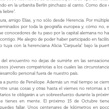
o en la urbanita Berlín pinchazo al canto. Como dice 
 liebre”.
a, amigo Elías, y no sólo desde Herencia. Por múltipl
eminados por toda la geografía europea y, cómo no, 
que conocedores de tu paso por la capital alemana no h
contigo. Me alegro de poder haber participado en facilit
tuya con la herenciana Alicia “Carpuela” bajo la puer
del encuentro no dejas de sumirte en las sensacion
esos jóvenes compatriotas a los cuales las circunstanci
desarrollo personal fuera de nuestro país.
ta a punto de Penélope. Además un mal tiempo se cier
ntre unas cosas y otras hasta el viernes no retornas a 
ntarios te obligarán a un sobreesfuerzo durante la próxi
ue tienes en mente. El próximo 15 de Octubre tien
uedes fallar. Unos centenares de kilómetros en poc