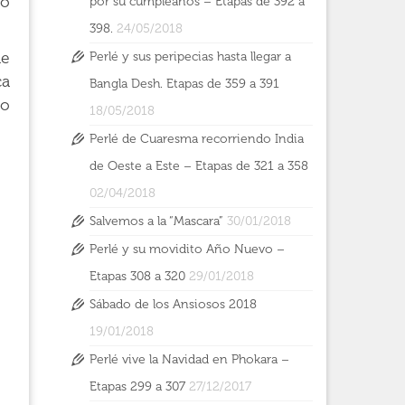
no
por su cumpleaños – Etapas de 392 a
398.
24/05/2018
de
Perlé y sus peripecias hasta llegar a
ca
Bangla Desh. Etapas de 359 a 391
do
18/05/2018
Perlé de Cuaresma recorriendo India
de Oeste a Este – Etapas de 321 a 358
02/04/2018
Salvemos a la “Mascara”
30/01/2018
Perlé y su movidito Año Nuevo –
Etapas 308 a 320
29/01/2018
Sábado de los Ansiosos 2018
19/01/2018
Perlé vive la Navidad en Phokara –
Etapas 299 a 307
27/12/2017