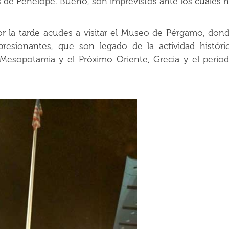
as de Penélope. Bueno, son imprevistos ante los cuales 
r la tarde acudes a visitar el Museo de Pérgamo, don
resionantes, que son legado de la actividad históri
Mesopotamia y el Próximo Oriente, Grecia y el perio