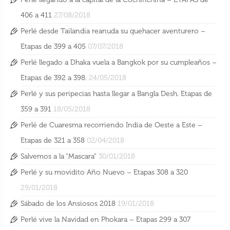
406 a 411
27/08/2018
Perlé desde Tailandia reanuda su quehacer aventurero –
Etapas de 399 a 405
07/07/2018
Perlé llegado a Dhaka vuela a Bangkok por su cumpleaños –
Etapas de 392 a 398.
24/05/2018
Perlé y sus peripecias hasta llegar a Bangla Desh. Etapas de
359 a 391
18/05/2018
Perlé de Cuaresma recorriendo India de Oeste a Este –
Etapas de 321 a 358
02/04/2018
Salvemos a la “Mascara”
30/01/2018
Perlé y su movidito Año Nuevo – Etapas 308 a 320
29/01/2018
Sábado de los Ansiosos 2018
19/01/2018
Perlé vive la Navidad en Phokara – Etapas 299 a 307