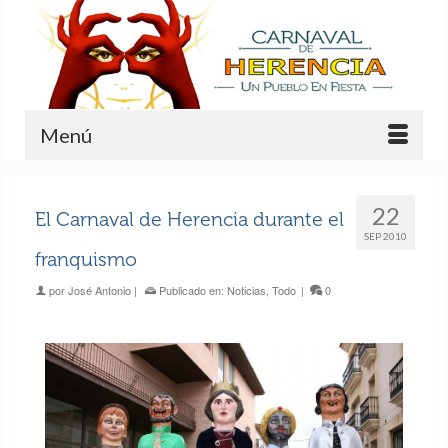
Menú
22
El Carnaval de Herencia durante el
SEP 2010
franquismo
por
José Antonio
|
Publicado en:
Noticias
,
Todo
|
0