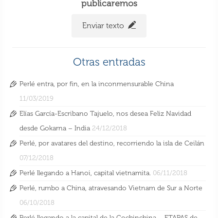
publicaremos
Enviar texto
Otras entradas
Perlé entra, por fin, en la inconmensurable China
11/03/2019
Elías García-Escribano Tajuelo, nos desea Feliz Navidad
desde Gokarna – India
24/12/2018
Perlé, por avatares del destino, recorriendo la isla de Ceilán
07/12/2018
Perlé llegando a Hanoi, capital vietnamita.
06/11/2018
Perlé, rumbo a China, atravesando Vietnam de Sur a Norte
06/10/2018
Perlé llegando a la capital de la Cochinchina – ETAPAS de