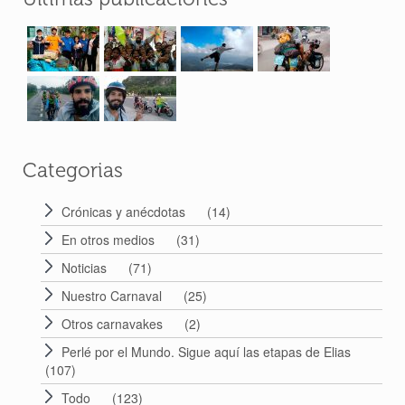
Perlé llegado a Dhaka vuela a Bangkok por
su cumpleaños – Etapas de 392 a 398.
24 May 2018
Categorias
Crónicas y anécdotas
(14)
En otros medios
(31)
Noticias
(71)
Nuestro Carnaval
(25)
Otros carnavakes
(2)
Perlé por el Mundo. Sigue aquí las etapas de Elias
(107)
Todo
(123)