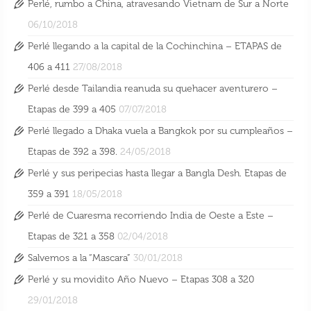
Perlé, rumbo a China, atravesando Vietnam de Sur a Norte
06/10/2018
Perlé llegando a la capital de la Cochinchina – ETAPAS de
406 a 411
27/08/2018
Perlé desde Tailandia reanuda su quehacer aventurero –
Perlé, rumbo a China, atravesando Vietnam
Etapas de 399 a 405
07/07/2018
de Sur a Norte
Perlé llegado a Dhaka vuela a Bangkok por su cumpleaños –
6 Oct 2018
Etapas de 392 a 398.
24/05/2018
Perlé y sus peripecias hasta llegar a Bangla Desh. Etapas de
359 a 391
18/05/2018
Perlé de Cuaresma recorriendo India de Oeste a Este –
Etapas de 321 a 358
02/04/2018
Salvemos a la “Mascara”
30/01/2018
Perlé y su movidito Año Nuevo – Etapas 308 a 320
29/01/2018