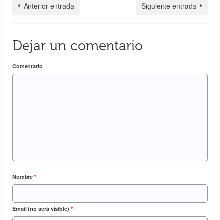
Anterior entrada
Siguiente entrada
Dejar un comentario
Comentario
Elías García-Escribano Tajuelo, nos desea
Feliz Navidad desde Gokarna – India
24 Dic 2018
Nombre
*
Email (no será visible)
*