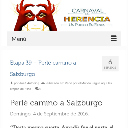
Menú
6
Etapa 39 – Perlé camino a
SEP 2016
Salzburgo
por
José Antonio
|
Publicado en:
Perlé por el Mundo. Sigue aquí las
etapas de Elias
|
0
Perlé camino a Salzburgo
Domingo, 4 de Septiembre de 2016.
‘‘Desta mesma suerte, Amadís fue el norte, el