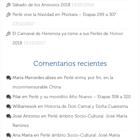
Sábado de los Ansiosos 2018
19/01/2018
Perlé vive la Navidad en Phokara – Etapas 299 a 307
27/12/2017
Perlé llegando a la capital de la Cochinchina
El Carnaval de Herencia ya tiene a sus Perlés de Honor
– ETAPAS de 406 a 411
2018
15/12/2017
27 Ago 2018
Comentarios recientes
María Mercedes alises
en
Perlé entra, por fin, en la
inconmensurable China
Pilar
en
Perlé y su movidito Año Nuevo – Etapas 308 a 320
Williamesok
en
Historia de Don Carnal y Doña Cuaresma
José Antonio
en
Perlé ámbito Socio-Cultural: José María
Ramírez
Ana Maria
en
Perlé ámbito Socio-Cultural: José María