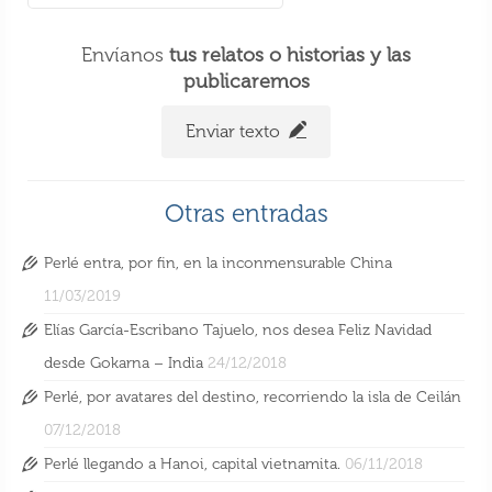
Envíanos
tus relatos o historias y las
publicaremos
Enviar texto
Perlé llegando a Hanoi, capital vietnamita.
Otras entradas
6 Nov 2018
Perlé entra, por fin, en la inconmensurable China
11/03/2019
Elías García-Escribano Tajuelo, nos desea Feliz Navidad
desde Gokarna – India
24/12/2018
Perlé, por avatares del destino, recorriendo la isla de Ceilán
07/12/2018
Perlé llegando a Hanoi, capital vietnamita.
06/11/2018