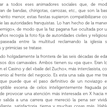
jar a todos eses animadores sociales que, de mo
ran de bandas, chirigotas, carrozas, etc., que son la ba
érito menor, estas fiestas supieron compatibilizarse c
 de las autoridades franquistas. Lo han hecho de la mane
enemigo», de modo que la faz pagana fue ocultada por 
s recogía la foto fija de autoridades civiles y religios
aseada entre la multitud reclamando la iglesia 
y primicias se tratase.
do holgadamente la frontera de las seis décadas de ed
esos dos carnavales. Ambos tienen su «pa que». Eran l
n el Casino y del «baile del Zucho», más interclasista, c
enio al frente del negocio. Es esta una sala que me tr
 que puede que el paso definitivo de un noviazgo 
ptible escena de celos inteligentemente fraguada p
z de provocar una atención más interesada en X hacia 
 salida a una carrera que mereció la pena ser vivid
ullante, satisfactoria, tierna y muchas cosas más. Habl