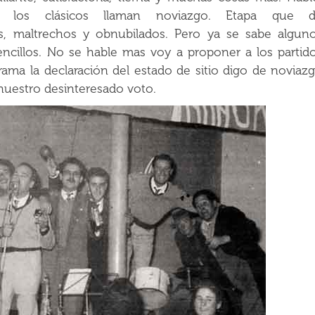
 los clásicos llaman noviazgo. Etapa que 
s, maltrechos y obnubilados. Pero ya se sabe algun
ncillos. No se hable mas voy a proponer a los partid
ama la declaración del estado de sitio digo de noviaz
 nuestro desinteresado voto.