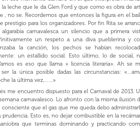
 la leche que le da Glen Ford y que como es obra de ar
 se , no se. Recordemos que entonces la figura en el bai
 prestigio para los organizadores. Por fin Rita se arran
lgarabía carnavalesca un silencio que a primera vis
finitivamente un respeto a una diva pueblerina y c
nzaba la canción, los pechos se habían recoloca
nte: un estallido social. Esto último, lo de social, 
mos es eso que llama » licencia literaria». Ah se 
 ser la única posible dadas las circunstancias: «…am
che la última vez,……»
és me encuentro dispuesto para el Carnaval de 2013. 
semana carnavalesco. Lo afronto con la misma ilusión 
 consciente que el gas que me queda debo administrar
prudencia. Esto es, no dejar combustible en la recáma
aniobra que terminas dominando y practicando co