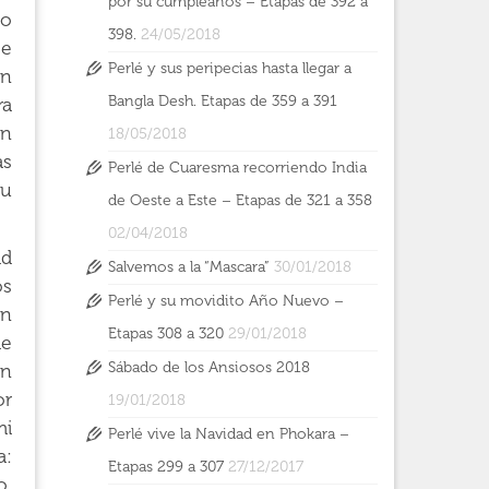
por su cumpleaños – Etapas de 392 a
do
398.
24/05/2018
se
Perlé y sus peripecias hasta llegar a
on
Bangla Desh. Etapas de 359 a 391
ra
un
18/05/2018
as
Perlé de Cuaresma recorriendo India
su
de Oeste a Este – Etapas de 321 a 358
02/04/2018
ad
Salvemos a la “Mascara”
30/01/2018
os
Perlé y su movidito Año Nuevo –
on
Etapas 308 a 320
29/01/2018
ae
Sábado de los Ansiosos 2018
en
or
19/01/2018
mi
Perlé vive la Navidad en Phokara –
a:
Etapas 299 a 307
27/12/2017
o,