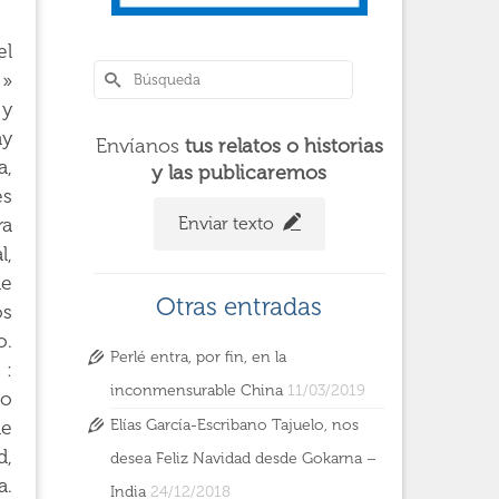
el
 »
 y
ay
Envíanos
tus relatos o historias
a,
y las publicaremos
es
Enviar texto
ra
l,
de
Otras entradas
os
o.
Perlé entra, por fin, en la
 :
inconmensurable China
11/03/2019
do
Elías García-Escribano Tajuelo, nos
de
d,
desea Feliz Navidad desde Gokarna –
a.
India
24/12/2018