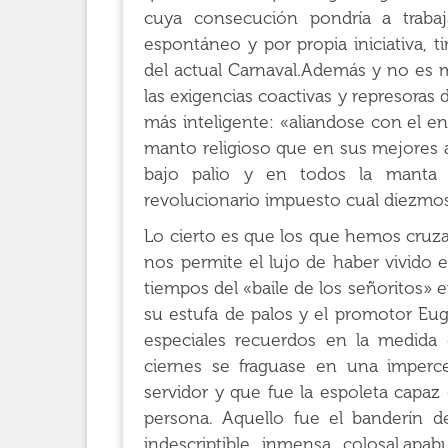
cuya consecución pondría a traba
espontáneo y por propia iniciativa, ti
del actual Carnaval.Además y no es m
las exigencias coactivas y represoras
más inteligente: «aliandose con el 
manto religioso que en sus mejores año
bajo palio y en todos la manta p
revolucionario impuesto cual diezmos 
Lo cierto es que los que hemos cruza
nos permite el lujo de haber vivido 
tiempos del «baile de los señoritos» e
su estufa de palos y el promotor Eug
especiales recuerdos en la medida
ciernes se fraguase en una imperce
servidor y que fue la espoleta capa
persona. Aquello fue el banderín de
indescriptible, inmensa, colosal,apab