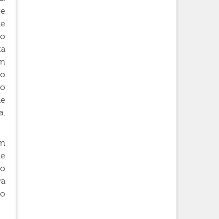
te
le
co
ta
on
do
no
me
a,
Un
de
lo
ra
mo