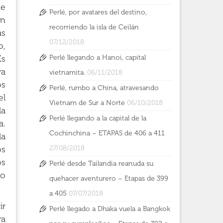
de
Perlé, por avatares del destino,
on
recorriendo la isla de Ceilán
as
07/12/2018
o,
Perlé llegando a Hanoi, capital
Es
ra
vietnamita.
06/11/2018
os
Perlé, rumbo a China, atravesando
el
Vietnam de Sur a Norte
06/10/2018
la
Perlé llegando a la capital de la
a.
Cochinchina – ETAPAS de 406 a 411
la
27/08/2018
os
os
Perlé desde Tailandia reanuda su
yo
quehacer aventurero – Etapas de 399
a 405
07/07/2018
ir
Perlé llegado a Dhaka vuela a Bangkok
ra