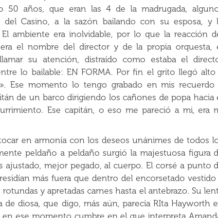
 50 años, que eran las 4 de la madrugada, algun
e del Casino, a la sazón bailando con su esposa, y 
 El ambiente era inolvidable, por lo que la reacción d
 era el nombre del director y de la propia orquesta, 
lamar su atención, distraído como estaba el direct
entre lo bailable: EN FORMA. Por fin el grito llegó alto
ane». Ese momento lo tengo grabado en mis recuerdo
itán de un barco dirigiendo los cañones de popa hacia 
urrimiento. Ese capitán, o eso me pareció a mi, era 
 tocar en armonía con los deseos unánimes de todos l
ente peldaño a peldaño surgió la majestuosa figura 
las ajustado, mejor pegado, al cuerpo. El corsé a punto 
a residían más fuera que dentro del encorsetado vestido
rotundas y apretadas carnes hasta el antebrazo. Su len
a de diosa, que digo, más aún, parecía RIta Hayworth 
lda en ese momento cumbre en el que interpreta Amand