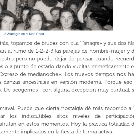
La Atanagra en el Mari Rosa
ás, topamos de bruces con «La Tanagra» y sus dos fil
an al ritmo de 1-2-2-3 las parejas de hombre-mujer y 
iestro pero no puedo dejar de pensar, cuando recuer
dos o a punto de estarlo dando vueltas miméticamente 
l «Expreso de medianoche». Los nuevos tiempos nos h
 las danzas ancestrales en versión moderna. Porque eso
s. De acogernos , con alguna excepción muy puntual, 
.
carnaval. Puede que cierta nostalgia dé más recorrido a 
 los indiscutibles altos niveles de participació
sfrutan en estos momentos. Hoy la práctica totalidad 
amente implicados en la fiesta de forma activa.