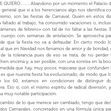
 QUIERO………Abandono por un momento el Palacio 
general que si a los herencianos algo nos identifica c
ismo, son las fiestas de Carnaval. Quién en estos dí
 faltado al trabajo, ha consumido vacaciones o, inclus
menes de febrero» con tal de no faltar a las fiestas. 
 cuerpo con semanas de antelación. Se aprovecha pa
 de que la fiesta no va a defraudar. En cierto modo l
ual que en Navidad nos llenamos de amor y de bondad, 
de la tolerancia pues de eso se trata, de no perder 
hen encima y, a ser posible, con una sonrisa en la boc
 medida que hay, muy pocos, máscaras que confunden 
o es que nuestra fiesta ha evolucionado, de modo que l
 los 60, estamos en condiciones de distinguir d
ra. Eso sí, con el mismo espíritu de radical diversión, 
na muy notable participación.
l cambio de lo que merece ser cambiado, tengo que dec
os dos Carnavales, concretados en una fórmula única pa