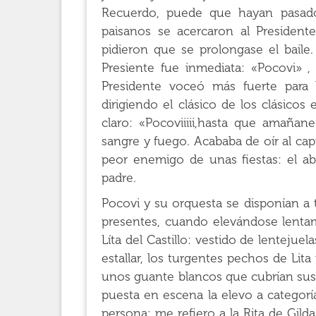
Recuerdo, puede que hayan pasado
paisanos se acercaron al President
pidieron que se prolongase el baile.
Presiente fue inmediata: «Pocovi» ,
Presidente voceó más fuerte para l
dirigiendo el clásico de los clásicos 
claro: «Pocoviiiii,hasta que amañ
sangre y fuego. Acababa de oír al cap
peor enemigo de unas fiestas: el ab
padre.
Pocovi y su orquesta se disponían a
presentes, cuando elevándose lentam
Líta del Castillo: vestido de lentejue
estallar, los turgentes pechos de Lit
unos guante blancos que cubrían sus 
puesta en escena la elevo a categorí
persona; me refiero a la Rita de Gi