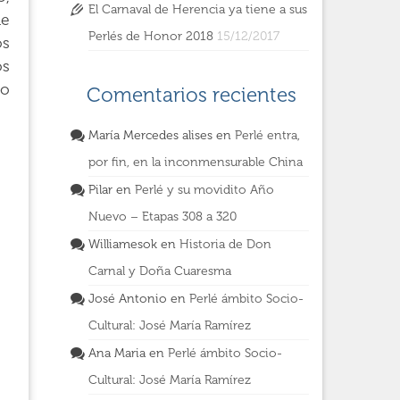
El Carnaval de Herencia ya tiene a sus
de
Perlés de Honor 2018
15/12/2017
os
os
go
Comentarios recientes
María Mercedes alises
en
Perlé entra,
por fin, en la inconmensurable China
Pilar
en
Perlé y su movidito Año
Nuevo – Etapas 308 a 320
Williamesok
en
Historia de Don
Carnal y Doña Cuaresma
José Antonio
en
Perlé ámbito Socio-
Cultural: José María Ramírez
Ana Maria
en
Perlé ámbito Socio-
Cultural: José María Ramírez