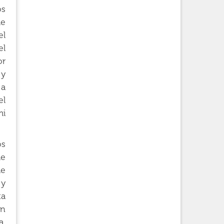
os
le
el
el
or
 y
 a
el
mi
os
de
de
 y
ta
en
a.