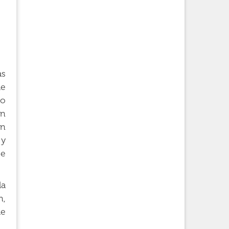
as
de
do
en
an
 y
se
la
n,
de