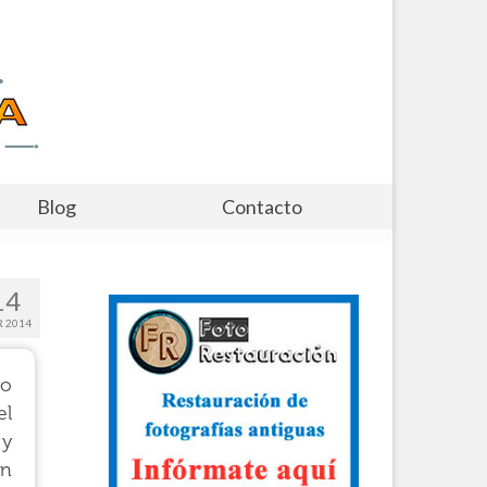
Blog
Contacto
14
 2014
yo
el
 y
ón