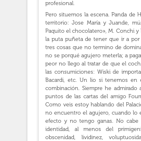
profesional.
Pero situemos la escena. Panda de He
territorio: Jose María y Juande, mú
Paquito el chocolatero», M. Conchi y
la puta puñeta de tener que ir a por
tres cosas que no termino de dominar.
no se porqué agujero meterla; a pagar
peor no llego al tratar de que el coc
las consumiciones: Wiski de importa
Bacardi, etc. Un lio si tenemos e
combinación. Siempre he admirado a
puntos de las cartas del amigo Four
Como veis estoy hablando del Palacio
no encuentro el agujero, cuando lo 
efecto y no tengo ganas. No cabe 
identidad, al menos del primigenio
obscenidad, lividinez, voluptuosi